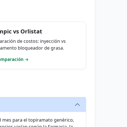
pic vs Orlistat
ración de costos: inyección vs
amento bloqueador de grasa.
omparación →
l mes para el topiramato genérico,
ecios varían según la farmacia, la