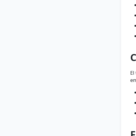
C
El
em
F