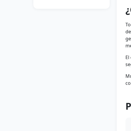
¿
To
de
ge
me
El
se
Mu
co
P