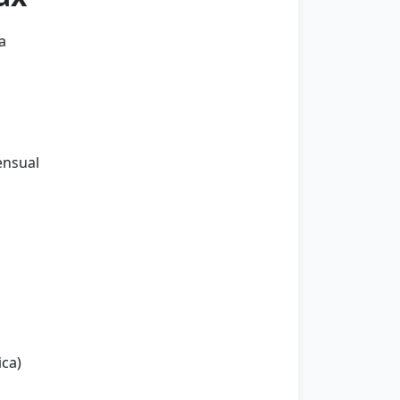
a
ensual
ica)