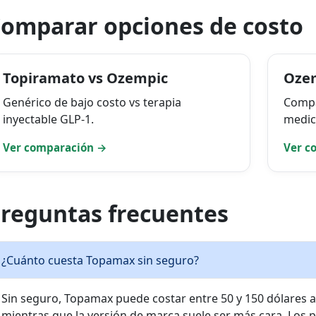
omparar opciones de costo
Topiramato vs Ozempic
Ozem
Genérico de bajo costo vs terapia
Compa
inyectable GLP-1.
medic
Ver comparación →
Ver c
reguntas frecuentes
¿Cuánto cuesta Topamax sin seguro?
Sin seguro, Topamax puede costar entre 50 y 150 dólares a
mientras que la versión de marca suele ser más cara. Los pr