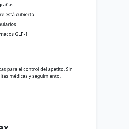
grañas
re está cubierto
mularios
rmacos GLP-1
 para el control del apetito. Sin
sitas médicas y seguimiento.
ax