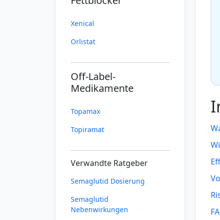
Fettblocker
Xenical
Orlistat
Off-Label-
Medikamente
I
Topamax
Wa
Topiramat
Wi
Ef
Verwandte Ratgeber
Vo
Semaglutid Dosierung
Ri
Semaglutid
Nebenwirkungen
F