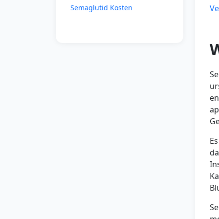
Semaglutid Kosten
Ve
W
Se
ur
en
ap
Ge
Es
da
In
Ka
Bl
Se