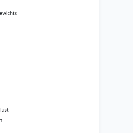
gewichts
lust
n