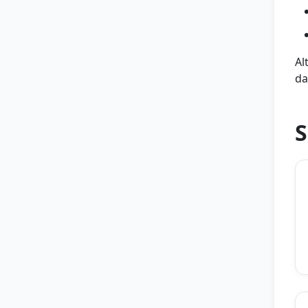
Al
da
S