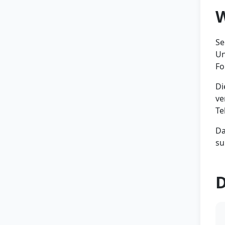
W
Se
Un
Fo
Di
ve
Te
Da
su
D