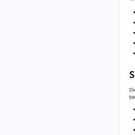
S
Di
be