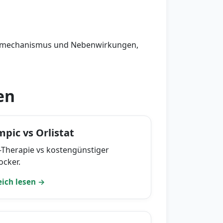
Wirkmechanismus und Nebenwirkungen,
en
pic vs Orlistat
-Therapie vs kostengünstiger
ocker.
eich lesen →