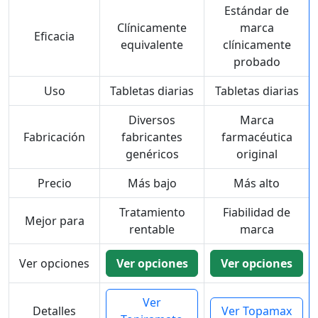
Estándar de
Clínicamente
marca
Eficacia
equivalente
clínicamente
probado
Uso
Tabletas diarias
Tabletas diarias
Diversos
Marca
Fabricación
fabricantes
farmacéutica
genéricos
original
Precio
Más bajo
Más alto
Tratamiento
Fiabilidad de
Mejor para
rentable
marca
Ver opciones
Ver opciones
Ver opciones
Ver
Detalles
Ver Topamax