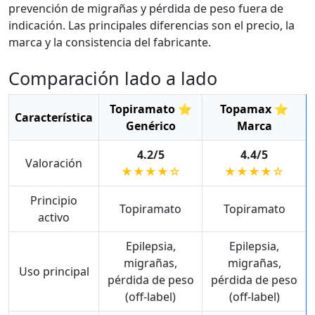
prevención de migrañas y pérdida de peso fuera de
indicación. Las principales diferencias son el precio, la
marca y la consistencia del fabricante.
Comparación lado a lado
Topiramato ⭐
Topamax ⭐
Característica
Genérico
Marca
4.2/5
4.4/5
Valoración
★★★★☆
★★★★☆
Principio
Topiramato
Topiramato
activo
Epilepsia,
Epilepsia,
migrañas,
migrañas,
Uso principal
pérdida de peso
pérdida de peso
(off-label)
(off-label)