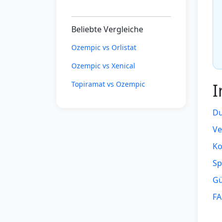
Beliebte Vergleiche
Ozempic vs Orlistat
Ozempic vs Xenical
Topiramat vs Ozempic
I
Du
Ve
Ko
Sp
Gü
F