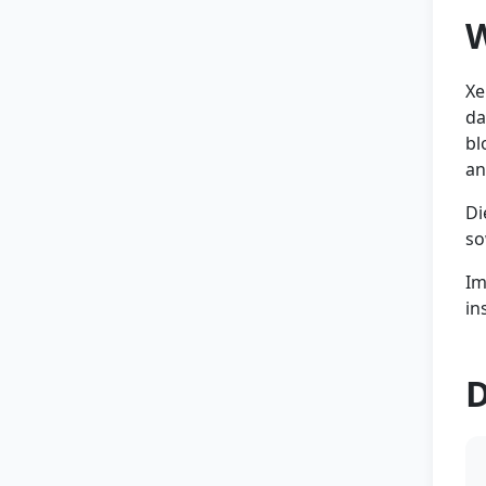
W
Xe
da
bl
an
Di
so
Im
in
D