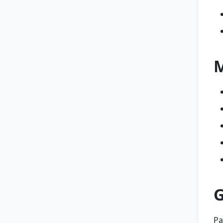
M
G
Pa