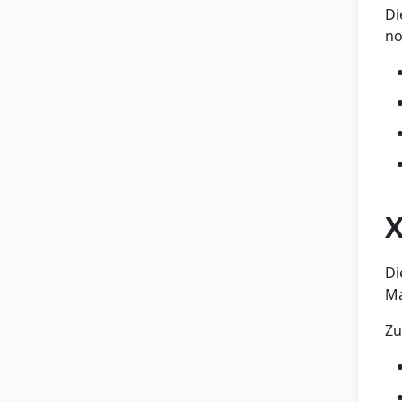
Di
no
X
Di
Ma
Zu