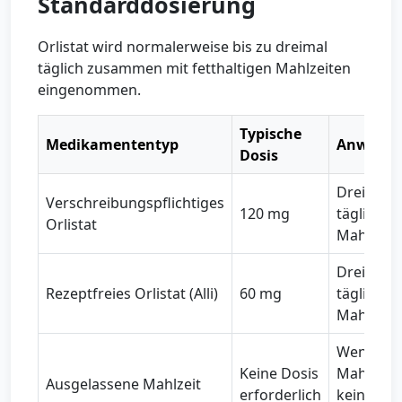
Standarddosierung
Orlistat wird normalerweise bis zu dreimal
täglich zusammen mit fetthaltigen Mahlzeiten
eingenommen.
Typische
Medikamententyp
Anwend
Dosis
Dreimal
Verschreibungspflichtiges
120 mg
täglich mi
Orlistat
Mahlzeit
Dreimal
Rezeptfreies Orlistat (Alli)
60 mg
täglich mi
Mahlzeit
Wenn die
Keine Dosis
Mahlzeit
Ausgelassene Mahlzeit
erforderlich
kein Fett